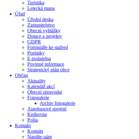
Turistika
Letecká mapa
Úřad
Úřední deska
Zastupitelstvo
Obecní vyhlášky
Dotace a projekty
GDPR
Formuláře ke stažení
Poplatky
E-podatelna
Povinné informace
Strategický plán obce
Občan
Aktuality
Kalendář akcí
Obecní zpravodaj
Fotogalerie
Archiv fotogalerie
Autobusové spojení
Knihovna
Pošta
Kontakt
Kontakt
Napište nám