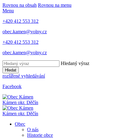
Rovnou na obsah
Rovnou na menu
Menu
+420 412 553 312
obec.kamen@volny.cz
+420 412 553 312
obec.kamen@volny.cz
Hledaný výraz
Hledat
rozšířené vyhledávání
Facebook
Kámen
okr. Děčín
Kámen
okr. Děčín
Obec
O nás
Historie obce