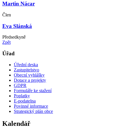
Martin Nácar
Člen
Eva Slánská
Předsedkyně
Zpět
Úřad
Úřední deska
Zastupitelstvo
Obecní vyhlášky
Dotace a projekty
GDPR
Formuláře ke stažení
Poplatky
E-podatelna
Povinné informace
Strategický plán obce
Kalendář