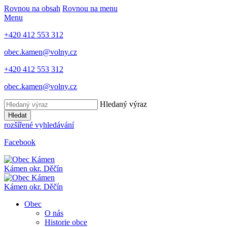
Rovnou na obsah
Rovnou na menu
Menu
+420 412 553 312
obec.kamen@volny.cz
+420 412 553 312
obec.kamen@volny.cz
Hledaný výraz
Hledat
rozšířené vyhledávání
Facebook
Kámen
okr. Děčín
Kámen
okr. Děčín
Obec
O nás
Historie obce