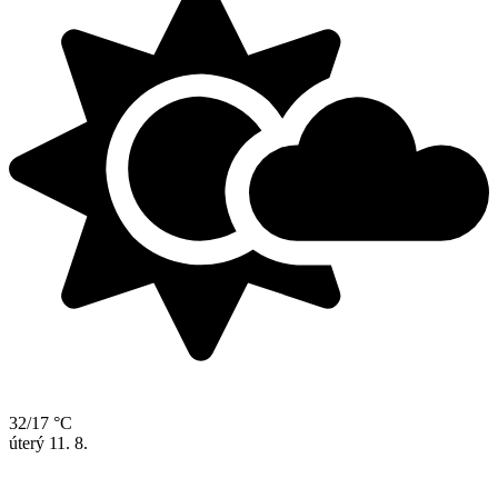
32/17 °C
úterý
11. 8.