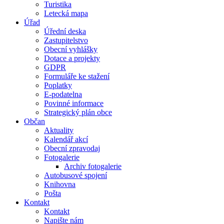
Turistika
Letecká mapa
Úřad
Úřední deska
Zastupitelstvo
Obecní vyhlášky
Dotace a projekty
GDPR
Formuláře ke stažení
Poplatky
E-podatelna
Povinné informace
Strategický plán obce
Občan
Aktuality
Kalendář akcí
Obecní zpravodaj
Fotogalerie
Archiv fotogalerie
Autobusové spojení
Knihovna
Pošta
Kontakt
Kontakt
Napište nám