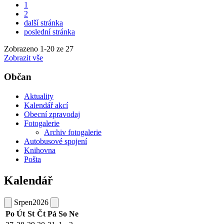
1
2
další stránka
poslední stránka
Zobrazeno
1
-
20
ze 27
Zobrazit vše
Občan
Aktuality
Kalendář akcí
Obecní zpravodaj
Fotogalerie
Archiv fotogalerie
Autobusové spojení
Knihovna
Pošta
Kalendář
Srpen
2026
Po
Út
St
Čt
Pá
So
Ne