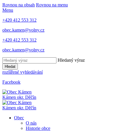
Rovnou na obsah
Rovnou na menu
Menu
+420 412 553 312
obec.kamen@volny.cz
+420 412 553 312
obec.kamen@volny.cz
Hledaný výraz
Hledat
rozšířené vyhledávání
Facebook
Kámen
okr. Děčín
Kámen
okr. Děčín
Obec
O nás
Historie obce