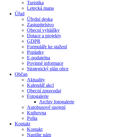
Turistika
Letecká mapa
Úřad
Úřední deska
Zastupitelstvo
Obecní vyhlášky
Dotace a projekty
GDPR
Formuláře ke stažení
Poplatky
E-podatelna
Povinné informace
Strategický plán obce
Občan
Aktuality
Kalendář akcí
Obecní zpravodaj
Fotogalerie
Archiv fotogalerie
Autobusové spojení
Knihovna
Pošta
Kontakt
Kontakt
Napište nám